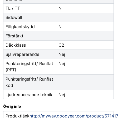
TL / TT
N
Sidewall
Fälgkantskydd
N
Förstärkt
Däckklass
C2
Självreparerande
Nej
Punkteringsfritt/ Runflat
Nej
(RFT)
Punkteringsfritt/ Runflat
kod
Ljudreducerande teknik
Nej
Övrig info
Produktlänk
http://myway.goodyear.com/product/57141