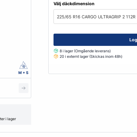
Fälglås
Välj däckdimension
kydd
ATV
Grönyte & Smådäck
Kåpor
225/65 R16 CARGO ULTRAGRIP 2 112R
Mutterpåsar
Spacer
Ventiler
Log
Vikter
8 i lager (Omgående leverans)
20 i externt lager (Skickas inom 48h)
Smörjmedel, Kemikalier & Vä
M + S
Adblue
Alkylatbensin
ård
Batterivatten
Bromsrengöring
Glykol
er i lager
Hjultvätt Kem