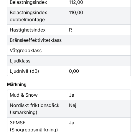
Godis & Dryck
Belastningsindex
112,00
Belastningsindex
110,00
dubbelmontage
Hastighetsindex
R
Bränsleeffektivitetklass
Våtgreppklass
Ljudklass
Ljudnivå (dB)
0,00
Märkning
Mud & Snow
Ja
Nordiskt friktionsdäck
Nej
(Ismärkning)
3PMSF
Ja
(Snögreppsmärkning)