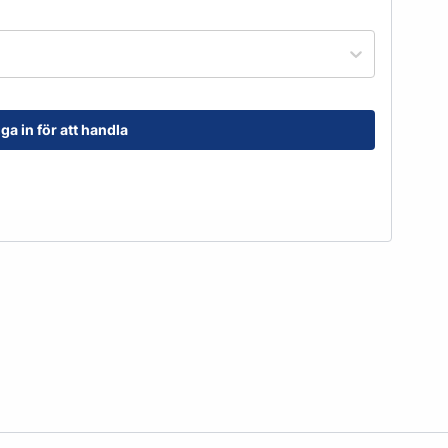
order@kransensgummi.se
Till kundservice
ga in för att handla
tskor
Arbetshandskar & Skyddsutrustning
Arbetshandskar
Skyddsutrustning