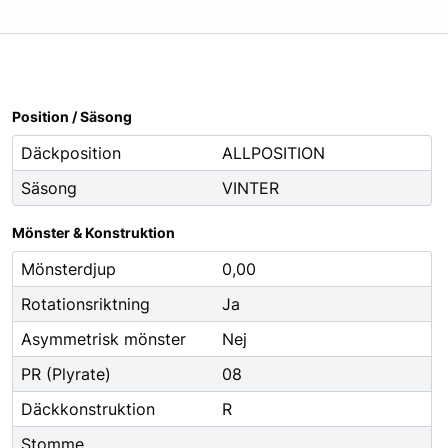
Oljor
Smörjfett
Smörjmedel
Spillhantering
Position / Säsong
Spolarvätska
Däckposition
ALLPOSITION
Säsong
VINTER
Fordonstillbehör
ng
Glödlampor
Mönster & Konstruktion
ier
Vinter
Mönsterdjup
0,00
Fritid
Rotationsriktning
Ja
Fordonsbelysning
Asymmetrisk mönster
Nej
Torkarblad
PR (Plyrate)
08
Däckkonstruktion
R
Stomme