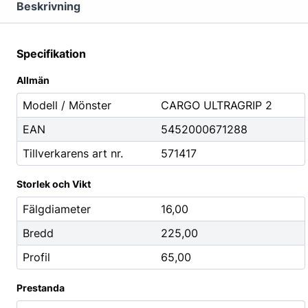
Mutterdragare
Beskrivning
Nipplar
Monteringsverktyg
Specifikation
Reparationsverktyg
Allmän
Stålborstar
Modell / Mönster
CARGO ULTRAGRIP 2
EAN
5452000671288
Städ, Hygien & Kontor
Batterier
Tillverkarens art nr.
571417
Avfallshantering
Batteriladdni
Hygien
Fordonsbatter
Storlek och Vikt
Papper
Småbatterier
Fälgdiameter
16,00
Pennor
Startbooster
Bredd
225,00
Däcketiketter
Profil
65,00
Tejp
Prestanda