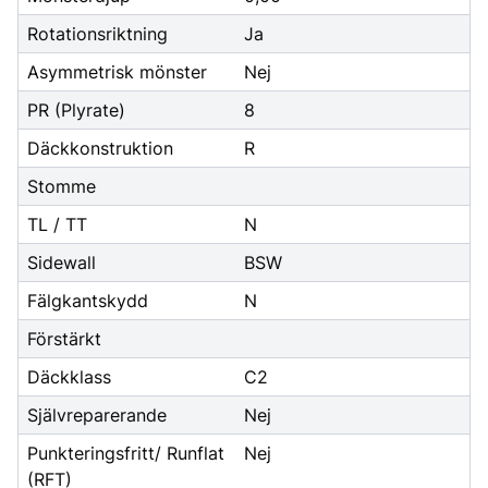
Rotationsriktning
Ja
Asymmetrisk mönster
Nej
PR (Plyrate)
8
Däckkonstruktion
R
Stomme
TL / TT
N
Sidewall
BSW
Fälgkantskydd
N
Förstärkt
Däckklass
C2
Självreparerande
Nej
Punkteringsfritt/ Runflat
Nej
(RFT)