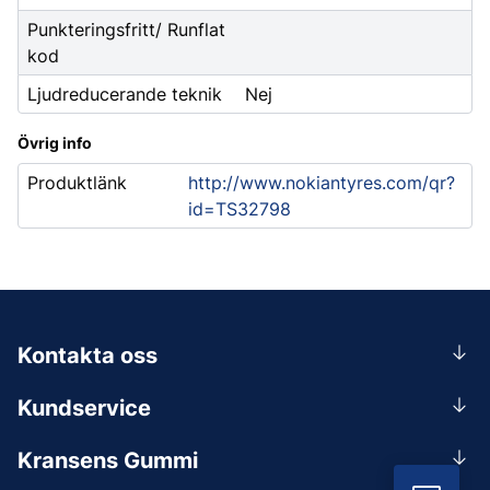
Punkteringsfritt/ Runflat
kod
Ljudreducerande teknik
Nej
Övrig info
Produktlänk
http://www.nokiantyres.com/qr?
id=TS32798
Kontakta oss
0156-409 00
Kundservice
Mån-Tors 07.30-16:30, Fre 07.30-15.00.
Rådgivning
Lunchstängt 12:00-12:30
Kransens Gummi
Handla
info@kransensgummi.se