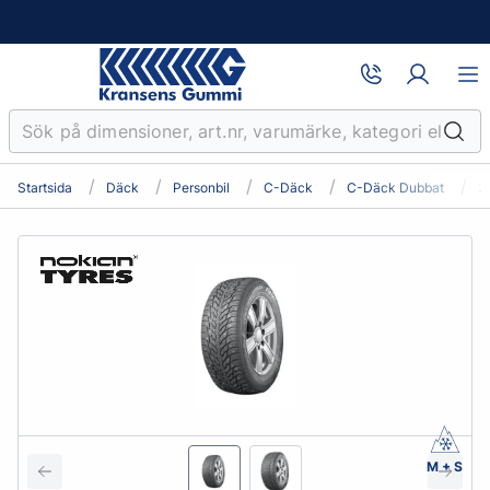
Startsida
Däck
Personbil
C-Däck
C-Däck Dubbat
2
M + S