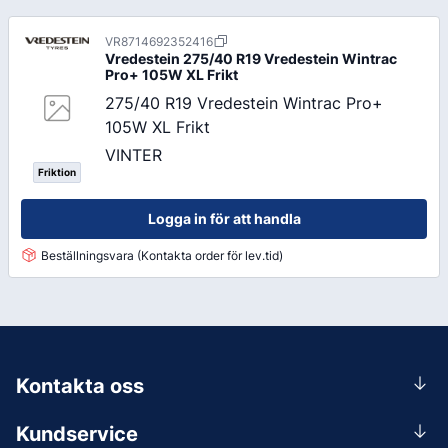
VR8714692352416
Vredestein
275/40 R19 Vredestein Wintrac
Pro+ 105W XL Frikt
275/40 R19 Vredestein Wintrac Pro+
105W XL Frikt
VINTER
Friktion
Logga in för att handla
Beställningsvara (Kontakta order för lev.tid)
Kontakta oss
0156-409 00
Kundservice
Mån-Tors 07.30-16:30, Fre 07.30-15.00.