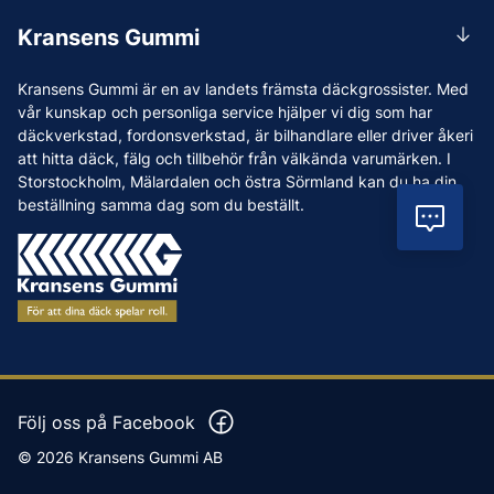
Rådgivning
Lunchstängt 12:00-12:30
Kransens Gummi
Handla
info@kransensgummi.se
Om oss
Kransens Gummi är en av landets främsta däckgrossister. Med
Leverans
Vi som jobbar på Kransens Gummi
vår kunskap och personliga service hjälper vi dig som har
Reklamation & återköp
däckverkstad, fordonsverkstad, är bilhandlare eller driver åkeri
Jobba hos oss
att hitta däck, fälg och tillbehör från välkända varumärken. I
Betalning & faktura
Nyheter
Storstockholm, Mälardalen och östra Sörmland kan du ha din
Köpvillkor
beställning samma dag som du beställt.
Tips & Råd
Vil
Vanliga frågor och svar
Varumärken
Våra Verkstäder
Press
Följ oss på Facebook
© 2026 Kransens Gummi AB