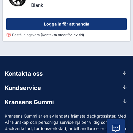
Blank
Logga in för att handla
Beställningsvara (Kontakta order för lev.tid)
Kontakta oss
0156-409 00
Kundservice
Mån-Tors 07.30-16:30, Fre 07.30-15.00.
Rådgivning
Lunchstängt 12:00-12:30
Kransens Gummi
Handla
info@kransensgummi.se
Om oss
Kransens Gummi är en av landets främsta däckgrossister. Med
Leverans
Vi som jobbar på Kransens Gummi
vår kunskap och personliga service hjälper vi dig som har
Reklamation & återköp
Vil
däckverkstad, fordonsverkstad, är bilhandlare eller driver åkeri
Jobba hos oss