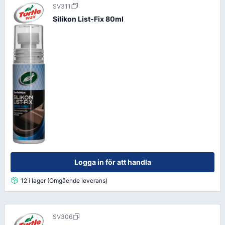
SV311
Silikon List-Fix 80ml
Logga in för att handla
12 i lager (Omgående leverans)
SV306