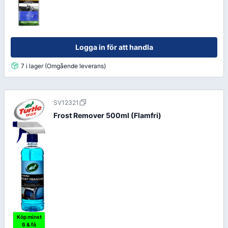
Logga in för att handla
7 i lager (Omgående leverans)
SV12321
Frost Remover 500ml (Flamfri)
Köp minst
6 & få