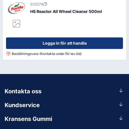
SV2279
HS Reactor All Wheel Cleaner 500ml
Logga in för att handla
Beställningsvara (Kontakta order för lev.tid)
Kontakta oss
0156-409 00
Kundservice
Mån-Tors 07.30-16:30, Fre 07.30-15.00.
Rådgivning
Lunchstängt 12:00-12:30
Kransens Gummi
Handla
info@kransensgummi.se
Om oss