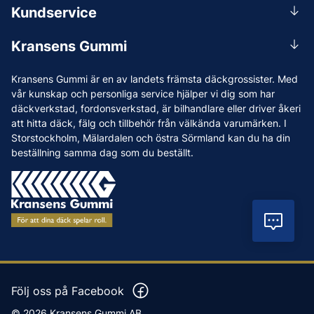
0156-409 00
Kundservice
Mån-Tors 07.30-16:30, Fre 07.30-15.00.
Rådgivning
Lunchstängt 12:00-12:30
Kransens Gummi
Handla
info@kransensgummi.se
Om oss
Kransens Gummi är en av landets främsta däckgrossister. Med
Leverans
Vi som jobbar på Kransens Gummi
vår kunskap och personliga service hjälper vi dig som har
Reklamation & återköp
däckverkstad, fordonsverkstad, är bilhandlare eller driver åkeri
Jobba hos oss
att hitta däck, fälg och tillbehör från välkända varumärken. I
Betalning & faktura
Nyheter
Storstockholm, Mälardalen och östra Sörmland kan du ha din
Köpvillkor
beställning samma dag som du beställt.
Tips & Råd
Vanliga frågor och svar
Varumärken
Våra Verkstäder
Vil
Press
Följ oss på Facebook
© 2026 Kransens Gummi AB