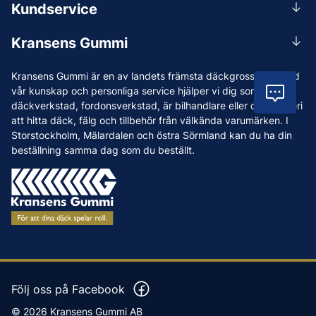
Kundservice
Mån-Tors 07.30-16:30, Fre 07.30-15.00.
Rådgivning
Lunchstängt 12:00-12:30
Kransens Gummi
Handla
info@kransensgummi.se
Om oss
Kransens Gummi är en av landets främsta däckgrossister. Med
Leverans
Vi som jobbar på Kransens Gummi
vår kunskap och personliga service hjälper vi dig som har
Vil
Reklamation & återköp
däckverkstad, fordonsverkstad, är bilhandlare eller driver åkeri
Jobba hos oss
att hitta däck, fälg och tillbehör från välkända varumärken. I
Betalning & faktura
Nyheter
Storstockholm, Mälardalen och östra Sörmland kan du ha din
Köpvillkor
beställning samma dag som du beställt.
Tips & Råd
Vanliga frågor och svar
Varumärken
Våra Verkstäder
Press
Följ oss på Facebook
© 2026 Kransens Gummi AB