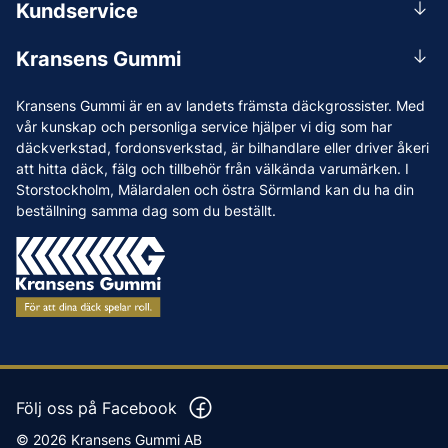
Kundservice
Mån-Tors 07.30-16:30, Fre 07.30-15.00.
Rådgivning
Lunchstängt 12:00-12:30
Kransens Gummi
Handla
info@kransensgummi.se
Om oss
Kransens Gummi är en av landets främsta däckgrossister. Med
Leverans
Vi som jobbar på Kransens Gummi
vår kunskap och personliga service hjälper vi dig som har
Reklamation & återköp
däckverkstad, fordonsverkstad, är bilhandlare eller driver åkeri
Jobba hos oss
att hitta däck, fälg och tillbehör från välkända varumärken. I
Betalning & faktura
Nyheter
Storstockholm, Mälardalen och östra Sörmland kan du ha din
Köpvillkor
beställning samma dag som du beställt.
Tips & Råd
Vanliga frågor och svar
Varumärken
Våra Verkstäder
Press
Följ oss på Facebook
© 2026 Kransens Gummi AB