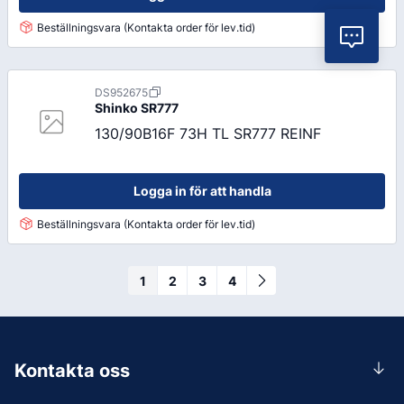
Beställningsvara (Kontakta order för lev.tid)
Vil
DS952675
Shinko
SR777
130/90B16F 73H TL SR777 REINF
Logga in för att handla
Beställningsvara (Kontakta order för lev.tid)
1
2
3
4
Kontakta oss
0156-409 00