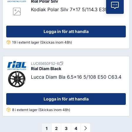
Rial
Polar Silv
Vil
Kodiak Polar Silv 7x17 5/114.3 E39 C60.1
Logga in för att handla
19 i externt lager (Skickas inom 48h)
LUC65650F52-6
Rial
Diam Black
Lucca Diam Bla 6.5x16 5/108 E50 C63.4
Logga in för att handla
8 i externt lager (Skickas inom 48h)
1
2
3
4