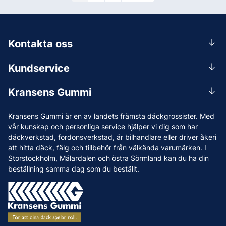
Kontakta oss
0156-409 00
Kundservice
Mån-Tors 07.30-16:30, Fre 07.30-15.00.
Rådgivning
Lunchstängt 12:00-12:30
Kransens Gummi
Handla
info@kransensgummi.se
Om oss
Kransens Gummi är en av landets främsta däckgrossister. Med
Leverans
Vi som jobbar på Kransens Gummi
vår kunskap och personliga service hjälper vi dig som har
Reklamation & återköp
däckverkstad, fordonsverkstad, är bilhandlare eller driver åkeri
Jobba hos oss
att hitta däck, fälg och tillbehör från välkända varumärken. I
Betalning & faktura
Nyheter
Storstockholm, Mälardalen och östra Sörmland kan du ha din
Köpvillkor
beställning samma dag som du beställt.
Tips & Råd
Vanliga frågor och svar
Varumärken
Våra Verkstäder
Press