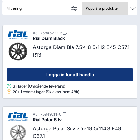
Filtrering
AST75845V22-6
Rial
Diam Black
Astorga Diam Bla 7.5x18 5/112 E45 C57.1
R13
Logga in för att handla
3 i lager (Omgående leverans)
20+ i externt lager (Skickas inom 48h)
AST75949L11-0
Rial
Polar Silv
Astorga Polar Silv 7.5x19 5/114.3 E49
C67.1