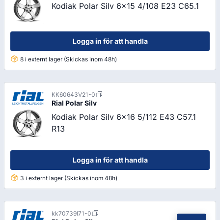
Kodiak Polar Silv 6x15 4/108 E23 C65.1
Logga in för att handla
8 i externt lager (Skickas inom 48h)
KK60643V21-0
Rial
Polar Silv
Kodiak Polar Silv 6x16 5/112 E43 C57.1
R13
Logga in för att handla
3 i externt lager (Skickas inom 48h)
kk70739l71-0