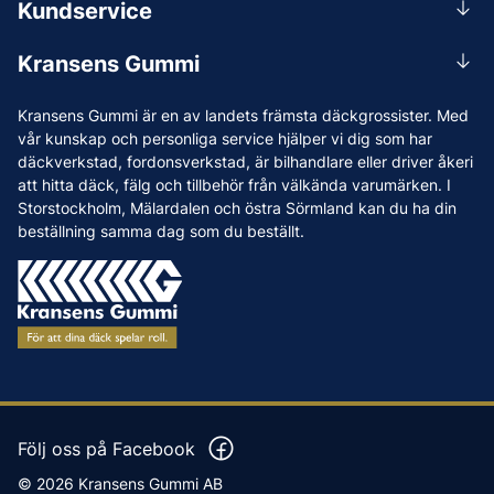
Kundservice
Mån-Tors 07.30-16:30, Fre 07.30-15.00.
Rådgivning
Lunchstängt 12:00-12:30
Kransens Gummi
Handla
info@kransensgummi.se
Om oss
Kransens Gummi är en av landets främsta däckgrossister. Med
Leverans
Vi som jobbar på Kransens Gummi
vår kunskap och personliga service hjälper vi dig som har
Reklamation & återköp
däckverkstad, fordonsverkstad, är bilhandlare eller driver åkeri
Jobba hos oss
att hitta däck, fälg och tillbehör från välkända varumärken. I
Betalning & faktura
Nyheter
Storstockholm, Mälardalen och östra Sörmland kan du ha din
Köpvillkor
beställning samma dag som du beställt.
Tips & Råd
Vanliga frågor och svar
Varumärken
Våra Verkstäder
Press
Följ oss på Facebook
© 2026 Kransens Gummi AB