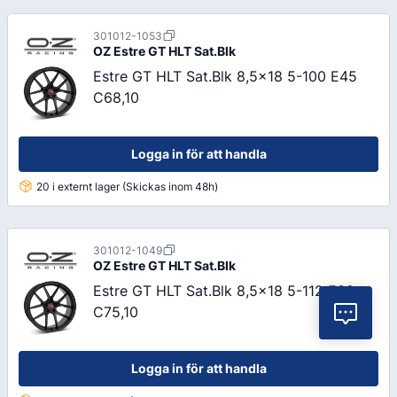
301012-1053
OZ
Estre GT HLT Sat.Blk
Estre GT HLT Sat.Blk 8,5x18 5-100 E45
C68,10
Logga in för att handla
20 i externt lager (Skickas inom 48h)
301012-1049
OZ
Estre GT HLT Sat.Blk
Estre GT HLT Sat.Blk 8,5x18 5-112 E30
C75,10
Vil
Logga in för att handla