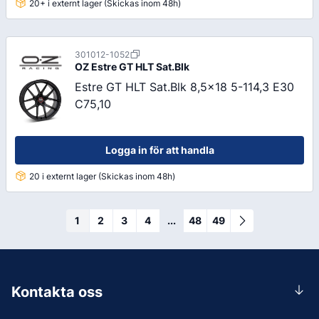
20+ i externt lager (Skickas inom 48h)
301012-1052
OZ
Estre GT HLT Sat.Blk
Estre GT HLT Sat.Blk 8,5x18 5-114,3 E30
C75,10
Logga in för att handla
20 i externt lager (Skickas inom 48h)
1
2
3
4
...
48
49
Kontakta oss
0156-409 00