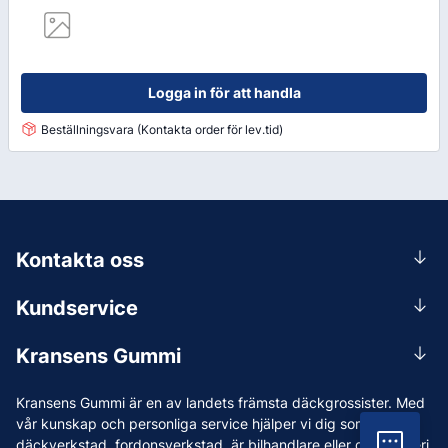
Logga in för att handla
Beställningsvara (Kontakta order för lev.tid)
Kontakta oss
0156-409 00
Kundservice
Mån-Tors 07.30-16:30, Fre 07.30-15.00.
Rådgivning
Lunchstängt 12:00-12:30
Kransens Gummi
Handla
info@kransensgummi.se
Om oss
Kransens Gummi är en av landets främsta däckgrossister. Med
Leverans
Vi som jobbar på Kransens Gummi
vår kunskap och personliga service hjälper vi dig som har
Reklamation & återköp
Vil
däckverkstad, fordonsverkstad, är bilhandlare eller driver åkeri