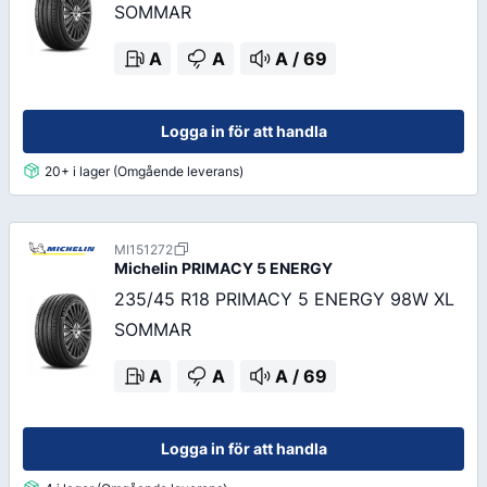
SOMMAR
A
A
A
/
69
Logga in för att handla
20+ i lager (Omgående leverans)
MI151272
Michelin
PRIMACY 5 ENERGY
235/45 R18 PRIMACY 5 ENERGY 98W XL
SOMMAR
A
A
A
/
69
Logga in för att handla