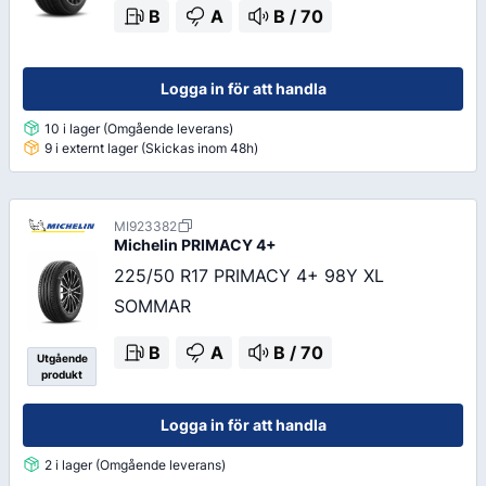
B
A
B
/
70
Logga in för att handla
10 i lager (Omgående leverans)
9 i externt lager (Skickas inom 48h)
MI923382
Michelin
PRIMACY 4+
225/50 R17 PRIMACY 4+ 98Y XL
SOMMAR
B
A
B
/
70
Utgående
produkt
Logga in för att handla
2 i lager (Omgående leverans)