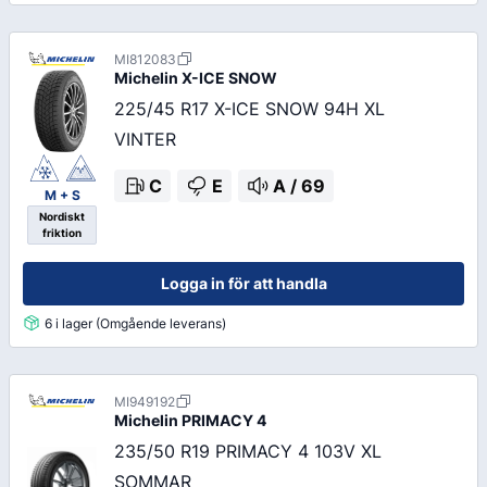
MI812083
Michelin
X-ICE SNOW
225/45 R17 X-ICE SNOW 94H XL
VINTER
C
E
A
/
69
M + S
Nordiskt
friktion
Logga in för att handla
6 i lager (Omgående leverans)
MI949192
Michelin
PRIMACY 4
235/50 R19 PRIMACY 4 103V XL
SOMMAR