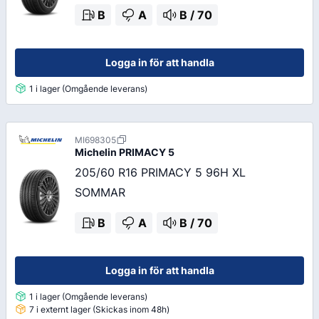
B
A
B
/
70
Logga in för att handla
1 i lager (Omgående leverans)
MI698305
Michelin
PRIMACY 5
205/60 R16 PRIMACY 5 96H XL
SOMMAR
B
A
B
/
70
Logga in för att handla
1 i lager (Omgående leverans)
7 i externt lager (Skickas inom 48h)