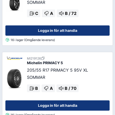
SOMMAR
C
A
B
/
72
Logga in för att handla
16 i lager (Omgående leverans)
MI219126
Michelin
PRIMACY 5
205/55 R17 PRIMACY 5 95V XL
SOMMAR
B
A
B
/
70
Logga in för att handla
16 i lager (Omgående leverans)