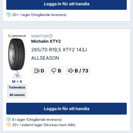
Logga in för att handla
20+ i lager (Omgående leverans)
MI897096
Michelin
XTY2
265/70 R19,5 XTY2 143J
ALLSEASON
D
B
B
/
73
M + S
Trailerdäck
All season
Logga in för att handla
8 i lager (Omgående leverans)
20+ i externt lager (Skickas inom 48h)