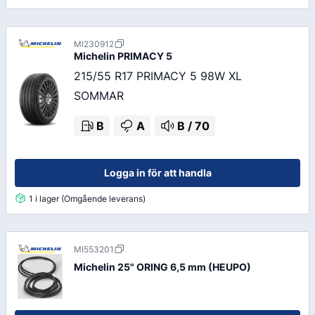
MI230912
Michelin
PRIMACY 5
215/55 R17 PRIMACY 5 98W XL
SOMMAR
B
A
B
/
70
Logga in för att handla
1 i lager (Omgående leverans)
MI553201
Michelin 25" ORING 6,5 mm (HEUPO)