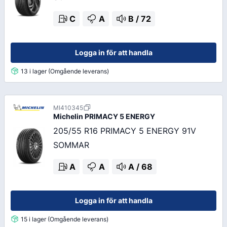
C
A
B
/
72
Logga in för att handla
13 i lager (Omgående leverans)
MI410345
Michelin
PRIMACY 5 ENERGY
205/55 R16 PRIMACY 5 ENERGY 91V
SOMMAR
A
A
A
/
68
Logga in för att handla
15 i lager (Omgående leverans)