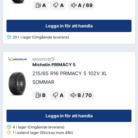
A
A
A
/
69
Logga in för att handla
20+ i lager (Omgående leverans)
MI509318
Michelin
PRIMACY 5
215/65 R16 PRIMACY 5 102V XL
SOMMAR
B
A
B
/
70
Logga in för att handla
4 i lager (Omgående leverans)
1 i externt lager (Skickas inom 48h)