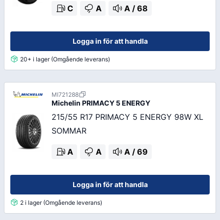
C
A
A
/
68
Logga in för att handla
20+ i lager (Omgående leverans)
MI721288
Michelin
PRIMACY 5 ENERGY
215/55 R17 PRIMACY 5 ENERGY 98W XL
SOMMAR
A
A
A
/
69
Logga in för att handla
2 i lager (Omgående leverans)