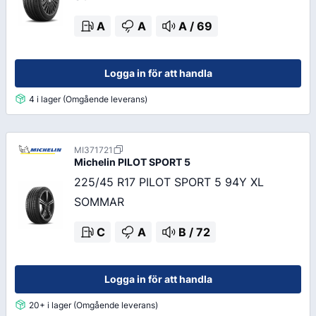
A
A
A
/
69
Logga in för att handla
4 i lager (Omgående leverans)
MI371721
Michelin
PILOT SPORT 5
225/45 R17 PILOT SPORT 5 94Y XL
SOMMAR
C
A
B
/
72
Logga in för att handla
20+ i lager (Omgående leverans)