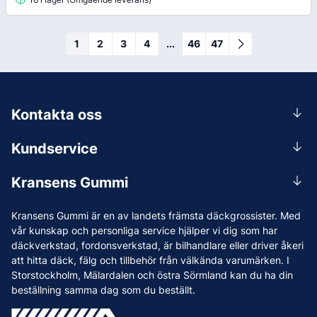
1
2
3
4
...
46
47
Kontakta oss
0156-409 00
Kundservice
Mån-Tors 07.30-16:30, Fre 07.30-15.00.
Rådgivning
Lunchstängt 12:00-12:30
Kransens Gummi
Handla
info@kransensgummi.se
Om oss
Kransens Gummi är en av landets främsta däckgrossister. Med
Leverans
Vi som jobbar på Kransens Gummi
vår kunskap och personliga service hjälper vi dig som har
Reklamation & återköp
däckverkstad, fordonsverkstad, är bilhandlare eller driver åkeri
Jobba hos oss
att hitta däck, fälg och tillbehör från välkända varumärken. I
Betalning & faktura
Nyheter
Storstockholm, Mälardalen och östra Sörmland kan du ha din
Köpvillkor
beställning samma dag som du beställt.
Tips & Råd
Vanliga frågor och svar