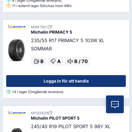
4 i lager (Omgående leverans)
11 i externt lager (Skickas inom 48h)
MI847901
Michelin
PRIMACY 5
235/55 R17 PRIMACY 5 103W XL
SOMMAR
B
A
B
/
70
Logga in för att handla
14 i lager (Omgående leverans)
Vil
MI193409
Michelin
PILOT SPORT 5
245/40 R19 PILOT SPORT 5 98Y XL