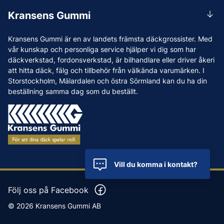
Rådgivning
Lunchstängt 12:00-12:30
Kransens Gummi
Handla
info@kransensgummi.se
Om oss
Kransens Gummi är en av landets främsta däckgrossister. Med
Leverans
Vi som jobbar på Kransens Gummi
vår kunskap och personliga service hjälper vi dig som har
Reklamation & återköp
däckverkstad, fordonsverkstad, är bilhandlare eller driver åkeri
Jobba hos oss
att hitta däck, fälg och tillbehör från välkända varumärken. I
Betalning & faktura
Nyheter
Storstockholm, Mälardalen och östra Sörmland kan du ha din
Köpvillkor
beställning samma dag som du beställt.
Tips & Råd
Vanliga frågor och svar
Varumärken
Våra Verkstäder
Press
Vill du komma i kontakt?
Följ oss på Facebook
© 2026 Kransens Gummi AB