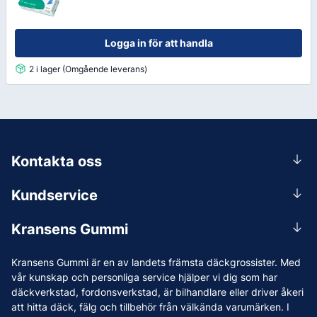
Logga in för att handla
2 i lager (Omgående leverans)
Kontakta oss
0156-409 00
Kundservice
Mån-Tors 07.30-16:30, Fre 07.30-15.00.
Rådgivning
Lunchstängt 12:00-12:30
Kransens Gummi
Handla
info@kransensgummi.se
Om oss
Kransens Gummi är en av landets främsta däckgrossister. Med
Leverans
Vi som jobbar på Kransens Gummi
vår kunskap och personliga service hjälper vi dig som har
Reklamation & återköp
däckverkstad, fordonsverkstad, är bilhandlare eller driver åkeri
Jobba hos oss
att hitta däck, fälg och tillbehör från välkända varumärken. I
Betalning & faktura