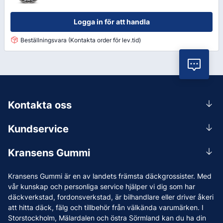
Logga in för att handla
Beställningsvara (Kontakta order för lev.tid)
Vil
Kontakta oss
0156-409 00
Kundservice
Mån-Tors 07.30-16:30, Fre 07.30-15.00.
Rådgivning
Lunchstängt 12:00-12:30
Kransens Gummi
Handla
info@kransensgummi.se
Om oss
Kransens Gummi är en av landets främsta däckgrossister. Med
Leverans
Vi som jobbar på Kransens Gummi
vår kunskap och personliga service hjälper vi dig som har
Reklamation & återköp
däckverkstad, fordonsverkstad, är bilhandlare eller driver åkeri
Jobba hos oss
att hitta däck, fälg och tillbehör från välkända varumärken. I
Betalning & faktura
Nyheter
Storstockholm, Mälardalen och östra Sörmland kan du ha din