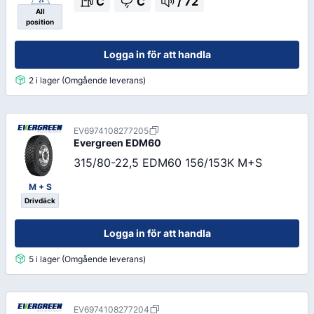
C
C
/
72
All
position
Logga in för att handla
2 i lager (Omgående leverans)
EV6974108277205
Evergreen
EDM60
315/80-22,5 EDM60 156/153K M+S
M + S
Drivdäck
Logga in för att handla
5 i lager (Omgående leverans)
EV6974108277204