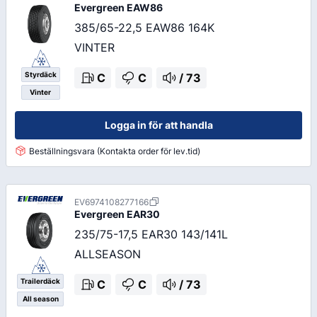
Evergreen
EAW86
385/65-22,5 EAW86 164K
VINTER
Styrdäck
C
C
/
73
Vinter
Logga in för att handla
Beställningsvara (Kontakta order för lev.tid)
EV6974108277166
Evergreen
EAR30
235/75-17,5 EAR30 143/141L
ALLSEASON
Trailerdäck
C
C
/
73
All season