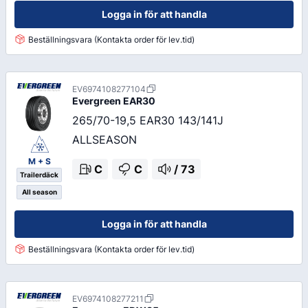
Logga in för att handla
Beställningsvara (Kontakta order för lev.tid)
EV6974108277104
Evergreen
EAR30
265/70-19,5 EAR30 143/141J
ALLSEASON
M + S
C
C
/
73
Trailerdäck
All season
Logga in för att handla
Beställningsvara (Kontakta order för lev.tid)
EV6974108277211