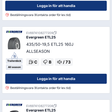
Logga in för att handla
Beställningsvara (Kontakta order för lev.tid)
EV6974108277209
Evergreen
ETL25
435/50-19,5 ETL25 160J
ALLSEASON
Trailerdäck
C
B
/
73
All season
Logga in för att handla
Beställningsvara (Kontakta order för lev.tid)
EV6974108277208
Evergreen
ETL25