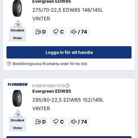
Evergreen
EDW85
275/70-22,5 EDW85 148/145L
VINTER
Drivdäck
D
C
/
74
Vinter
Logga in för att handla
Beställningsvara (Kontakta order för lev.tid)
EV6974108277210
Evergreen
EDW85
295/80-22,5 EDW85 152/149L
VINTER
Drivdäck
D
C
/
74
Vinter