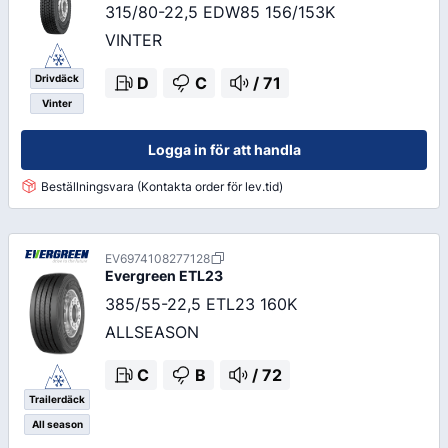
315/80-22,5 EDW85 156/153K
VINTER
Drivdäck
D
C
/
71
Vinter
Logga in för att handla
Beställningsvara (Kontakta order för lev.tid)
EV6974108277128
Evergreen
ETL23
385/55-22,5 ETL23 160K
ALLSEASON
C
B
/
72
Trailerdäck
All season