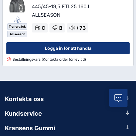
445/45-19,5 ETL25 160J
ALLSEASON
Trailerdäck
C
B
/
73
All season
Logga in för att handla
Beställningsvara (Kontakta order för lev.tid)
Vil
Kontakta oss
0156-409 00
Kundservice
Mån-Tors 07.30-16:30, Fre 07.30-15.00.
Rådgivning
Lunchstängt 12:00-12:30
Kransens Gummi
Handla