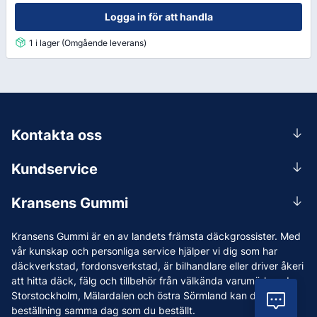
Logga in för att handla
1 i lager (Omgående leverans)
Kontakta oss
0156-409 00
Kundservice
Mån-Tors 07.30-16:30, Fre 07.30-15.00.
Rådgivning
Lunchstängt 12:00-12:30
Kransens Gummi
Handla
info@kransensgummi.se
Om oss
Kransens Gummi är en av landets främsta däckgrossister. Med
Leverans
Vi som jobbar på Kransens Gummi
vår kunskap och personliga service hjälper vi dig som har
Reklamation & återköp
däckverkstad, fordonsverkstad, är bilhandlare eller driver åkeri
Jobba hos oss
att hitta däck, fälg och tillbehör från välkända varumärken. I
Betalning & faktura
Nyheter
Storstockholm, Mälardalen och östra Sörmland kan du ha din
Vil
Köpvillkor
beställning samma dag som du beställt.
Tips & Råd