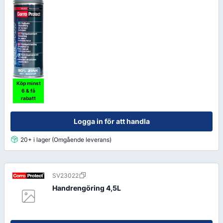
Köp minst
6 & få
rabatt
Logga in för att handla
20+ i lager (Omgående leverans)
SV23022
Handrengöring 4,5L