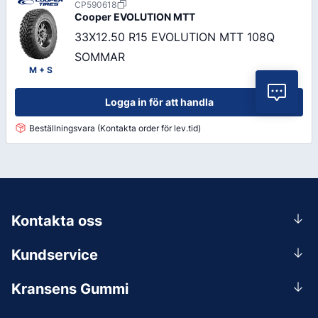
CP590618
Cooper
EVOLUTION MTT
33X12.50 R15 EVOLUTION MTT 108Q
SOMMAR
M + S
Vil
Logga in för att handla
Beställningsvara (Kontakta order för lev.tid)
Kontakta oss
0156-409 00
Kundservice
Mån-Tors 07.30-16:30, Fre 07.30-15.00.
Rådgivning
Lunchstängt 12:00-12:30
Kransens Gummi
Handla
info@kransensgummi.se
Om oss