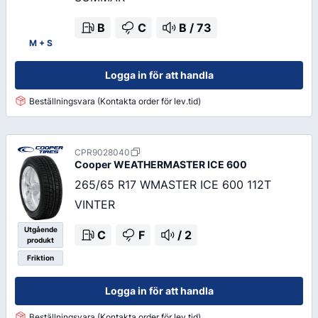
B
C
B
/
73
M + S
Logga in för att handla
Beställningsvara (Kontakta order för lev.tid)
CPR9028040
Cooper
WEATHERMASTER ICE 600
265/65 R17 WMASTER ICE 600 112T
VINTER
Utgående
C
F
/
2
produkt
Friktion
Logga in för att handla
Beställningsvara (Kontakta order för lev.tid)