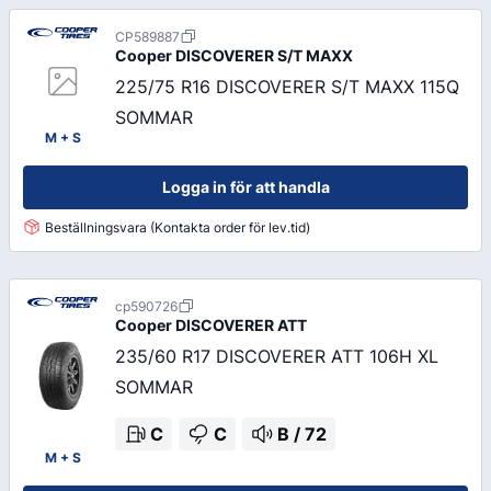
CP589887
Cooper
DISCOVERER S/T MAXX
225/75 R16 DISCOVERER S/T MAXX 115Q
SOMMAR
M + S
Logga in för att handla
Beställningsvara (Kontakta order för lev.tid)
cp590726
Cooper
DISCOVERER ATT
235/60 R17 DISCOVERER ATT 106H XL
SOMMAR
C
C
B
/
72
M + S