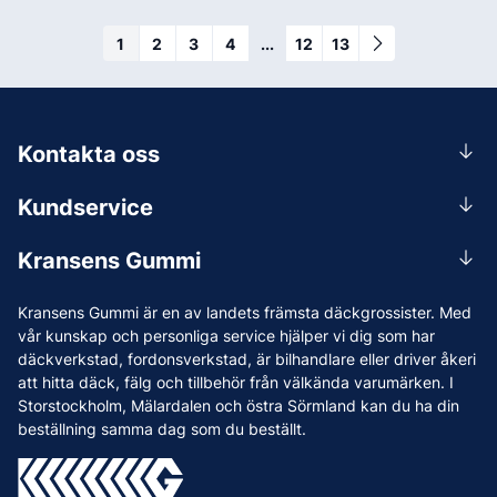
1
2
3
4
...
12
13
Kontakta oss
0156-409 00
Kundservice
Mån-Tors 07.30-16:30, Fre 07.30-15.00.
Rådgivning
Lunchstängt 12:00-12:30
Kransens Gummi
Handla
info@kransensgummi.se
Om oss
Kransens Gummi är en av landets främsta däckgrossister. Med
Leverans
Vi som jobbar på Kransens Gummi
vår kunskap och personliga service hjälper vi dig som har
Reklamation & återköp
däckverkstad, fordonsverkstad, är bilhandlare eller driver åkeri
Jobba hos oss
att hitta däck, fälg och tillbehör från välkända varumärken. I
Betalning & faktura
Nyheter
Storstockholm, Mälardalen och östra Sörmland kan du ha din
Köpvillkor
beställning samma dag som du beställt.
Tips & Råd
Vanliga frågor och svar
Varumärken