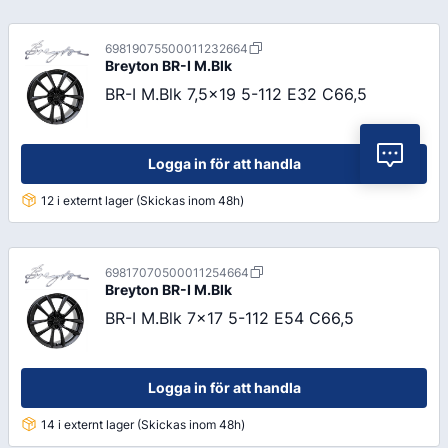
69819075500011232664
Breyton
BR-I M.Blk
BR-I M.Blk 7,5x19 5-112 E32 C66,5
Vil
Logga in för att handla
12 i externt lager (Skickas inom 48h)
69817070500011254664
Breyton
BR-I M.Blk
BR-I M.Blk 7x17 5-112 E54 C66,5
Logga in för att handla
14 i externt lager (Skickas inom 48h)