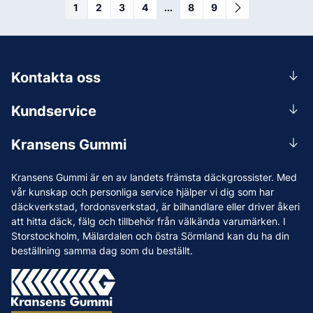
1
2
3
4
...
8
9
Kontakta oss
0156-409 00
Kundservice
Mån-Tors 07.30-16:30, Fre 07.30-15.00.
Rådgivning
Lunchstängt 12:00-12:30
Kransens Gummi
Handla
info@kransensgummi.se
Om oss
Kransens Gummi är en av landets främsta däckgrossister. Med
Leverans
Vi som jobbar på Kransens Gummi
vår kunskap och personliga service hjälper vi dig som har
Reklamation & återköp
däckverkstad, fordonsverkstad, är bilhandlare eller driver åkeri
Jobba hos oss
att hitta däck, fälg och tillbehör från välkända varumärken. I
Betalning & faktura
Nyheter
Storstockholm, Mälardalen och östra Sörmland kan du ha din
Köpvillkor
beställning samma dag som du beställt.
Tips & Råd
Vanliga frågor och svar
Varumärken
Våra Verkstäder