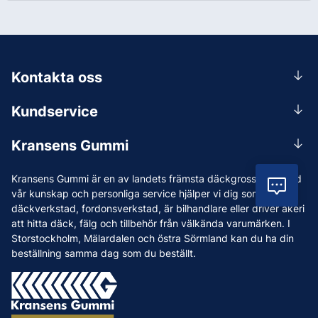
Kontakta oss
0156-409 00
Kundservice
Mån-Tors 07.30-16:30, Fre 07.30-15.00.
Rådgivning
Lunchstängt 12:00-12:30
Kransens Gummi
Handla
info@kransensgummi.se
Om oss
Kransens Gummi är en av landets främsta däckgrossister. Med
Leverans
Vil
Vi som jobbar på Kransens Gummi
vår kunskap och personliga service hjälper vi dig som har
Reklamation & återköp
däckverkstad, fordonsverkstad, är bilhandlare eller driver åkeri
Jobba hos oss
att hitta däck, fälg och tillbehör från välkända varumärken. I
Betalning & faktura
Nyheter
Storstockholm, Mälardalen och östra Sörmland kan du ha din
Köpvillkor
beställning samma dag som du beställt.
Tips & Råd
Vanliga frågor och svar
Varumärken
Våra Verkstäder