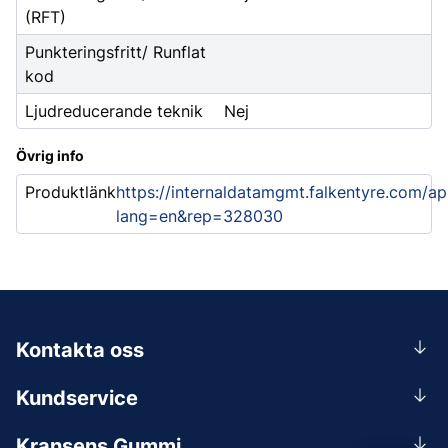
(RFT)
Punkteringsfritt/ Runflat
kod
Ljudreducerande teknik
Nej
Övrig info
Produktlänk
https://internaldatamgmt.falkentyre.com/ap
lang=en&rep=328030
Kontakta oss
0156-409 00
Kundservice
Mån-Tors 07.30-16:30, Fre 07.30-15.00.
Rådgivning
Lunchstängt 12:00-12:30
Kransens Gummi