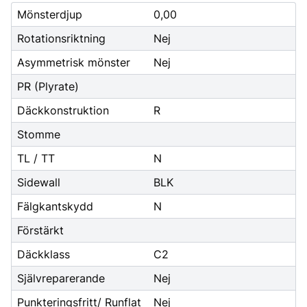
Mönsterdjup
0,00
Rotationsriktning
Nej
Asymmetrisk mönster
Nej
PR (Plyrate)
Däckkonstruktion
R
Stomme
TL / TT
N
Sidewall
BLK
Fälgkantskydd
N
Förstärkt
Däckklass
C2
Självreparerande
Nej
Punkteringsfritt/ Runflat
Nej