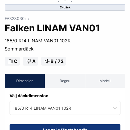
C-däck
FA328030
Falken LINAM VAN01
185/0 R14 LINAM VAN01 102R
Sommardäck
C
A
B / 72
Dimension
Regnr.
Modell
Välj däckdimension
185/0 R14 LINAM VAN01 102R
Logga in för att handla