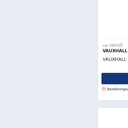
Godis & Dryck
car-3903
VAUXHALL 
VAUXHALL 
Beställningsv