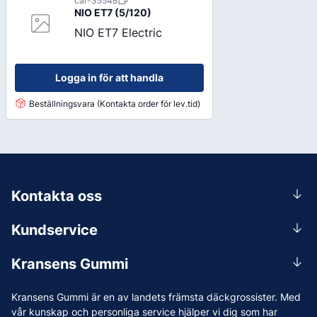
car-35548
NIO ET7 (5/120)
NIO ET7 Electric
Logga in för att handla
Beställningsvara (Kontakta order för lev.tid)
Kontakta oss
0156-409 00
Kundservice
Mån-Tors 07.30-16:30, Fre 07.30-15.00.
Rådgivning
Lunchstängt 12:00-12:30
Kransens Gummi
Handla
info@kransensgummi.se
Om oss
Kransens Gummi är en av landets främsta däckgrossister. Med
Leverans
Vi som jobbar på Kransens Gummi
vår kunskap och personliga service hjälper vi dig som har