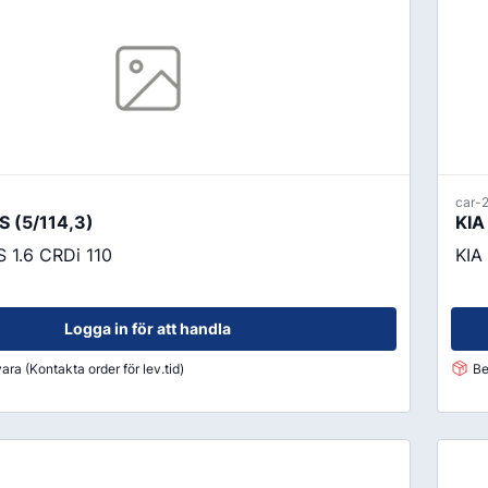
Oljor
Smörjfett
Smörjmedel
Spillhantering
Spolarvätska
car-
Fordonstillbehör
 (5/114,3)
KIA
ng
Glödlampor
 1.6 CRDi 110
KIA
ier
Vinter
Fritid
Logga in för att handla
Fordonsbelysning
ara (Kontakta order för lev.tid)
Be
Torkarblad