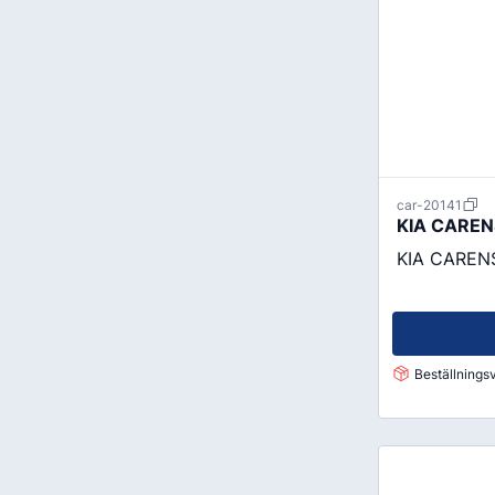
Mutterdragare
Visa mer
Nipplar
Monteringsverktyg
Reparationsverktyg
Stålborstar
car-20141
Städ, Hygien & Kontor
Batterier
KIA CARENS
Avfallshantering
Batteriladdni
KIA CARENS
Hygien
Fordonsbatter
Papper
Småbatterier
Pennor
Startbooster
Beställningsv
Däcketiketter
Tejp