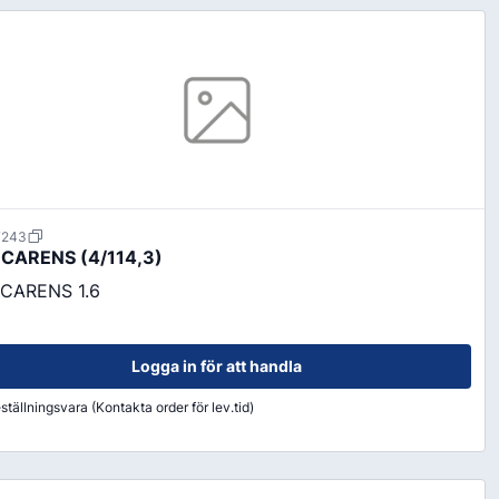
order@kransensgummi.se
Till kundservice
7243
tskor
Arbetshandskar & Skyddsutrustning
 CARENS (4/114,3)
Arbetshandskar
 CARENS 1.6
Skyddsutrustning
Logga in för att handla
ställningsvara (Kontakta order för lev.tid)