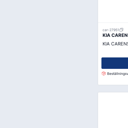
car-27951
KIA CARENS
KIA CARENS
Beställningsv