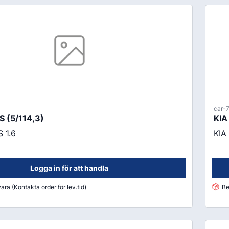
Fälglås
kydd
ATV
Grönyte & Smådäck
Kåpor
Mutterpåsar
Spacer
Ventiler
Vikter
car-
Smörjmedel, Kemikalier & Vä
 (5/114,3)
KIA
Adblue
 1.6
KIA
Alkylatbensin
ård
Batterivatten
Logga in för att handla
Bromsrengöring
ara (Kontakta order för lev.tid)
Be
Glykol
Hjultvätt Kem