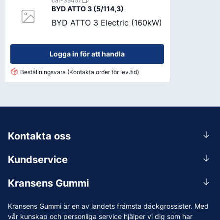
car-35457
BYD ATTO 3 (5/114,3)
BYD ATTO 3 Electric (160kW)
Logga in för att handla
Beställningsvara (Kontakta order för lev.tid)
Kontakta oss
0156-409 00
Kundservice
Mån-Tors 07.30-16:30, Fre 07.30-15.00.
Rådgivning
Lunchstängt 12:00-12:30
Kransens Gummi
Handla
info@kransensgummi.se
Om oss
Kransens Gummi är en av landets främsta däckgrossister. Med
Leverans
Vi som jobbar på Kransens Gummi
vår kunskap och personliga service hjälper vi dig som har