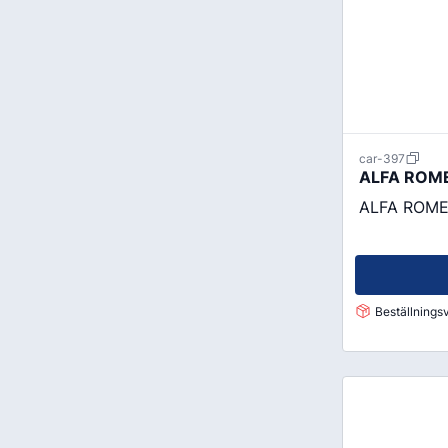
Godis & Dryck
car-397
ALFA ROME
ALFA ROMEO 
Beställningsv