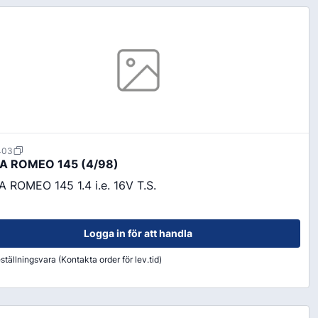
order@kransensgummi.se
Till kundservice
403
tskor
Arbetshandskar & Skyddsutrustning
A ROMEO 145 (4/98)
Arbetshandskar
A ROMEO 145 1.4 i.e. 16V T.S.
Skyddsutrustning
Logga in för att handla
ställningsvara (Kontakta order för lev.tid)