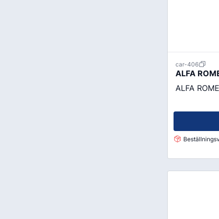
car-406
ALFA ROME
ALFA ROMEO 
Beställningsv