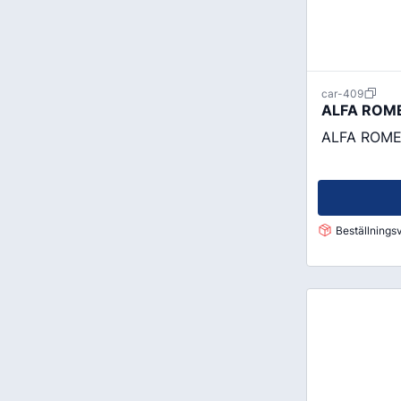
car-409
ALFA ROME
ALFA ROMEO 
Beställningsv