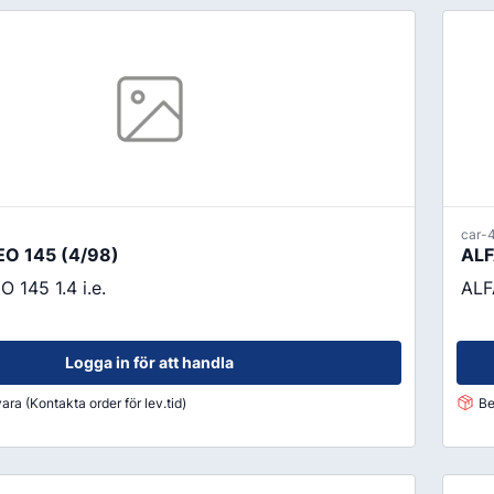
Fälglås
kydd
ATV
Grönyte & Smådäck
Kåpor
Mutterpåsar
Spacer
Ventiler
Vikter
car-
Smörjmedel, Kemikalier & Vä
O 145 (4/98)
ALF
Adblue
145 1.4 i.e.
ALF
Alkylatbensin
ård
Batterivatten
Logga in för att handla
Bromsrengöring
ara (Kontakta order för lev.tid)
Be
Glykol
Hjultvätt Kem