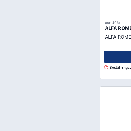
car-408
ALFA ROME
ALFA ROMEO 
Beställningsv