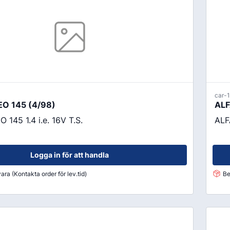
Oljor
Smörjfett
Smörjmedel
Spillhantering
Spolarvätska
car-
Fordonstillbehör
O 145 (4/98)
ALF
ng
Glödlampor
145 1.4 i.e. 16V T.S.
ALF
ier
Vinter
Fritid
Logga in för att handla
Fordonsbelysning
ara (Kontakta order för lev.tid)
Be
Torkarblad